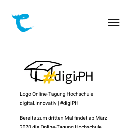
Skip
to
content
Logo Online-Tagung Hochschule
digital.innovativ | #digiPH
Bereits zum dritten Mal findet ab März
2020 die Online-Tagung Hochschule