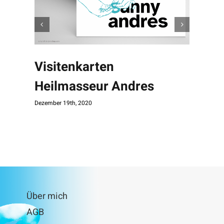
#DLM
Visitenkarten
November 
Heilmasseur Andres
Dezember 19th, 2020
Über mich
AGB